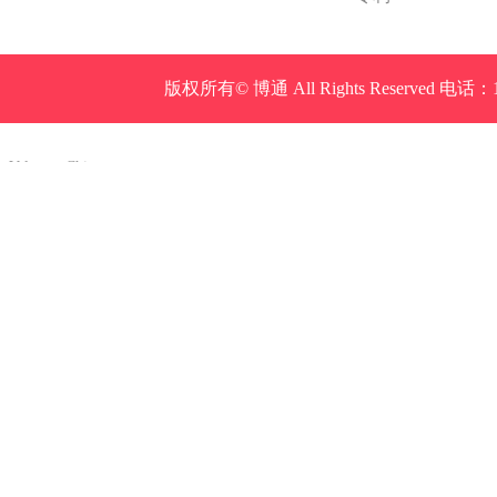
版权所有© 博通 All Rights Reserved 
Ball
Valve
China
Industrial
Valve
industrial
steel
pipe
Steel